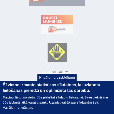
Privātuma uzstādījumi
Šī vietne izmanto statistikas sīkdatnes, lai uzlabotu
lietošanas pieredzi un optimizētu tās darbību.
Turpinot lietot šo vietni, Jūs piekrītat sīkdatņu lietošanai. Savu piekrišanu
Jūs jebkurā laikā varat atsaukt. Uzziniet vairāk par sīkdatnēm šeit:
© Valsts kase 2017
EK GRĀMATVEDĪBAS KURSS
Vairāk informācijas
SAITES
Visas tiesības
rezervētas.