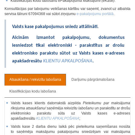
Klasifikācijas kodu labošanu
ePakalpojumā Maksājumi (eKase)
.
Konsultācijas par labojumu veikšanas kārtību var saņemt, zvanot uz atbalsta
servisa tālruni 67094368 vai sūtot ziņojumu
e-pakalpojumu portālā
.
Valsts kase pakalpojumus sniedz attālināti.
Aicinām izmantot pakalpojumu, dokumentus
iesniedzot tikai elektroniski - parakstītus ar drošu
elektronisko parakstu sūtot uz Valsts kases e-adreses
apakšadresātu
KLIENTU APKALPOŠANA
.
Atsaukšana / rekvizītu labošana
Darījumu pārgrāmatošana
Klasifikācijas kodu labošana
Valsts kases klients datorrakstā aizpilda
Pieteikumu par maksājuma
rīkojuma atsaukšanu/ saņēmēja rekvizītu labošanu
un parakstītu ar drošu
elektronisko parakstu sūta uz Valsts kases e-adreses
apakšadresātu
KLIENTU APKALPOŠANA
;
Valsts kase 2 darba dienu laikā pēc pieteikuma saņemšanas nosūta
to saņēmēja maksājumu pakalpojumu sniedzējam vai maksājuma