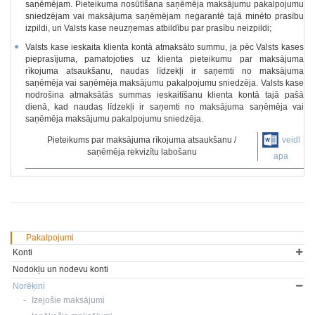
saņēmējam. Pieteikuma nosūtīšana saņēmēja maksājumu pakalpojumu
sniedzējam vai maksājuma saņēmējam negarantē tajā minēto prasību
izpildi, un Valsts kase neuzņemas atbildību par prasību neizpildi;
Valsts kase ieskaita klienta kontā atmaksāto summu, ja pēc Valsts kases
pieprasījuma, pamatojoties uz klienta pieteikumu par maksājuma
rīkojuma atsaukšanu, naudas līdzekļi ir saņemti no maksājuma
saņēmēja vai saņēmēja maksājumu pakalpojumu sniedzēja. Valsts kase
nodrošina atmaksātās summas ieskaitīšanu klienta kontā tajā pašā
dienā, kad naudas līdzekļi ir saņemti no maksājuma saņēmēja vai
saņēmēja maksājumu pakalpojumu sniedzēja.
Pieteikums par maksājuma rīkojuma atsaukšanu /
veidl
saņēmēja rekvizītu labošanu
apa
Pakalpojumi
Konti
Nodokļu un nodevu konti
Norēķini
Izejošie maksājumi