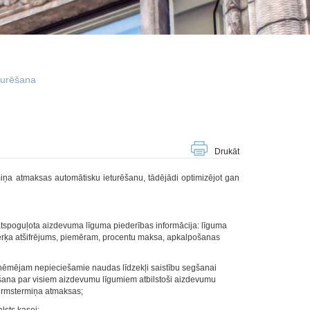
turēšana
Drukāt
a atmaksas automātisku ieturēšanu, tādējādi optimizējot gan
k atspoguļota aizdevuma līguma piederības informācija: līguma
mērķa atšifrējums, piemēram, procentu maksa, apkalpošanas
aizņēmējam nepieciešamie naudas līdzekļi saistību segšanai
turēšana par visiem aizdevumu līgumiem atbilstoši aizdevumu
irmstermiņa atmaksas;