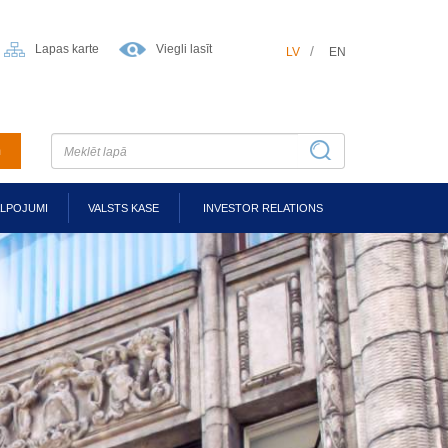
Lapas karte
Viegli lasīt
LV
EN
m
ALPOJUMI
VALSTS KASE
INVESTOR RELATIONS