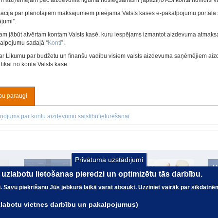
m aizņēmējam pēc aizdevuma līguma noslēgšanas ir jāpaziņo ASI konta numurs Val
mācija par plānotajiem maksājumiem pieejama Valsts kases e‑pakalpojumu portāla
jumi”.
m jābūt atvērtam kontam Valsts kasē, kuru iespējams izmantot aizdevuma atmaksa
alpojumu sadaļā “
Konti
”.
ar Likumu par budžetu un finanšu vadību visiem valsts aizdevuma saņēmējiem a
tikai no konta Valsts kasē.
pu paraugi
ņojums par kontu aizdevumu saistību ieturēšanai
Privātuma uzstādījumi
ai uzlabotu lietošanas pieredzi un optimizētu tās darbību.
nai. Savu piekrišanu Jūs jebkurā laikā varat atsaukt. Uzziniet vairāk par sīkdatnē
uzlabotu vietnes darbību un pakalpojumus)