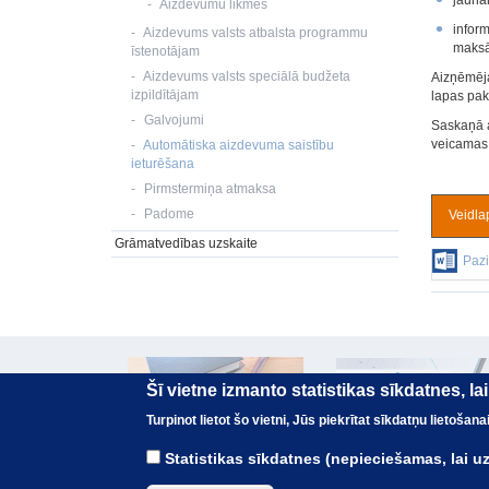
jauna
Aizdevumu likmes
infor
Aizdevums valsts atbalsta programmu
maksā
īstenotājam
Aizdevums valsts speciālā budžeta
Aizņēmēja
izpildītājam
lapas pak
Galvojumi
Saskaņā 
veicamas 
Automātiska aizdevuma saistību
ieturēšana
Pirmstermiņa atmaksa
Padome
Veidla
Grāmatvedības uzskaite
Pazi
Šī vietne izmanto statistikas sīkdatnes, l
Turpinot lietot šo vietni, Jūs piekrītat sīkdatņu lietoša
Statistikas sīkdatnes (nepieciešamas, lai 
© Valsts kase 2017