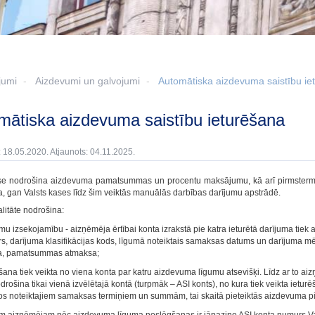
jumi
Aizdevumi un galvojumi
Automātiska aizdevuma saistību ie
omātiska aizdevuma saistību ieturēšana
: 18.05.2020. Atjaunots: 04.11.2025.
se nodrošina aizdevuma pamatsummas un procentu maksājumu, kā arī pirmstermiņ
, gan Valsts kases līdz šim veiktās manuālās darbības darījumu apstrādē.
litāte nodrošina:
mu izsekojamību - aizņēmēja ērtībai konta izrakstā pie katra ieturētā darījuma tie
s, darījuma klasifikācijas kods, līgumā noteiktais samaksas datums un darījuma 
, pamatsummas atmaksa;
šana tiek veikta no viena konta par katru aizdevuma līgumu atsevišķi. Līdz ar to 
odrošina tikai vienā izvēlētajā kontā (turpmāk – ASI konts), no kura tiek veikta ie
os noteiktajiem samaksas termiņiem un summām, tai skaitā pieteiktās aizdevuma p