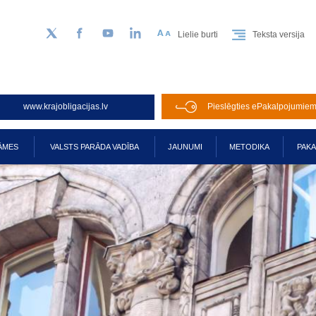
Lielie burti
Teksta versija
Sekojiet mums Twitter
Facebook
YouTube
LinkedIn
www.krajobligacijas.lv
Pieslēgties ePakalpojumie
ĀMES
VALSTS PARĀDA VADĪBA
JAUNUMI
METODIKA
PAK