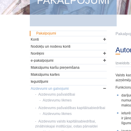
PAKALPOJUMI
Pakalpojumi
Pakalpo
Konti
Nodokļu un nodevu konti
Aut
Norēķini
e-pakalpojumi
Izveidots 
Maksājumu karšu pieņemšana
Maksājumu kartes
Valsts ka
aizņēmēja
Ieguldījumi
Funkciona
Aizdevumi un galvojumi
Aizdevums pašvaldībai
darīju
Aizdevumu likmes
numur
maksa
Aizdevums pašvaldības kapitālsabiedrībai
ieturē
Aizdevumu likmes
ir jān
Aizdevums valsts kapitālsabiedrībai,
līgum
zinātniskajai institūcijai, ostas pārvaldei