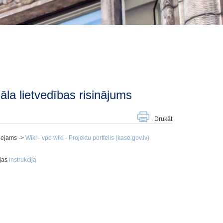
āla lietvedības risinājums
Drukāt
ieejams ->
Wiki - vpc-wiki - Projektu portfelis (kase.gov.lv)
ijas
instrukcija