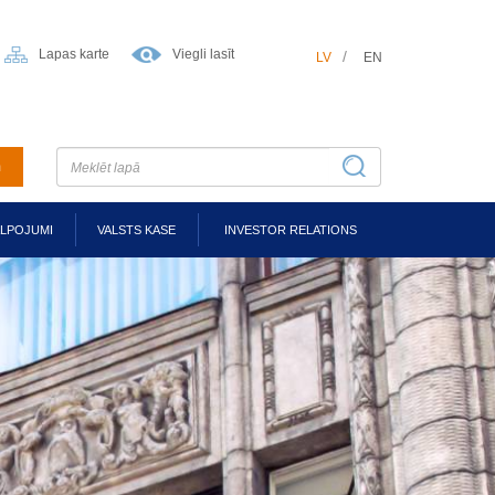
Lapas karte
Viegli lasīt
LV
EN
m
ALPOJUMI
VALSTS KASE
INVESTOR RELATIONS