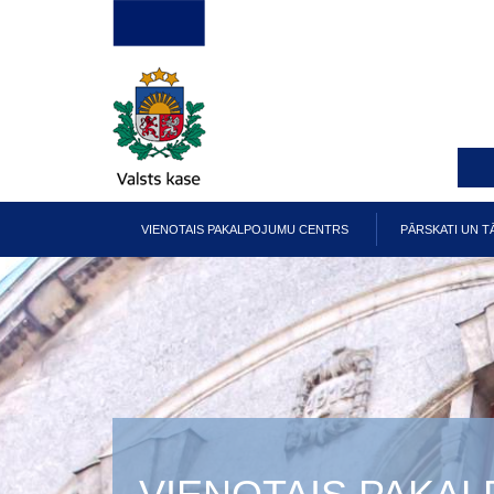
Pārlekt
uz
galveno
saturu
VIENOTAIS PAKALPOJUMU CENTRS
PĀRSKATI UN T
Galvenā
izvēlne