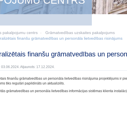
LPOJUMU CENTRS
s pakalpojumu centrs
Grāmatvedības uzskaites pakalpojums
ralizētais finanšu grāmatvedības un personāla lietvedības risinājums
tralizētais finanšu grāmatvedības un person
: 03.06.2024. Atjaunots: 17.12.2024.
ētais finanšu grāmatvedības un personāla lietvedības risinājuma projektējums ir p
ms tiks regulāri papildināts un aktualizēts.
ētās grāmatvedības un personāla lietvedības informācijas sistēmas klienta instalāc