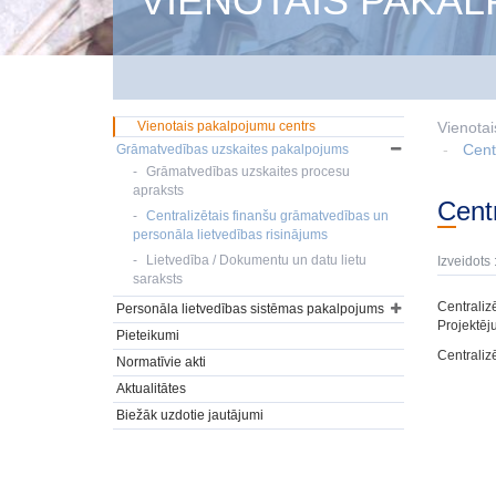
VIENOTAIS PAKA
Vienotais pakalpojumu centrs
Vienotai
Cent
Grāmatvedības uzskaites pakalpojums
Grāmatvedības uzskaites procesu
apraksts
Cen
Centralizētais finanšu grāmatvedības un
personāla lietvedības risinājums
Lietvedība / Dokumentu un datu lietu
Izveidots 
saraksts
Centraliz
Personāla lietvedības sistēmas pakalpojums
Projektēju
Pieteikumi
Centraliz
Normatīvie akti
Aktualitātes
Biežāk uzdotie jautājumi