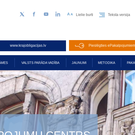
Lielie burti
Teksta versija
Sekojiet mums Twitter
Facebook
YouTube
LinkedIn
www.krajobligacijas.lv
Pieslēgties ePakalpojumie
ĀMES
VALSTS PARĀDA VADĪBA
JAUNUMI
METODIKA
PAK