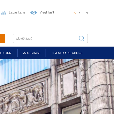
Lapas karte
Viegli lasīt
LV
EN
m
ALPOJUMI
VALSTS KASE
INVESTOR RELATIONS