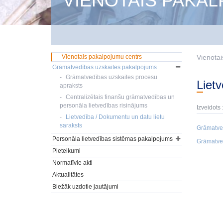
VIENOTAIS PAKA
Vienotais pakalpojumu centrs
Vienotai
Grāmatvedības uzskaites pakalpojums
Grāmatvedības uzskaites procesu
Lie
apraksts
Centralizētais finanšu grāmatvedības un
personāla lietvedības risinājums
Izveidots 
Lietvedība / Dokumentu un datu lietu
saraksts
Grāmatved
Personāla lietvedības sistēmas pakalpojums
Grāmatved
Pieteikumi
Normatīvie akti
Aktualitātes
Biežāk uzdotie jautājumi