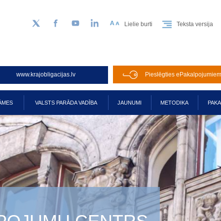
Lielie burti
Teksta versija
Sekojiet mums Twitter
Facebook
YouTube
LinkedIn
www.krajobligacijas.lv
Pieslēgties ePakalpojumie
ĀMES
VALSTS PARĀDA VADĪBA
JAUNUMI
METODIKA
PAK