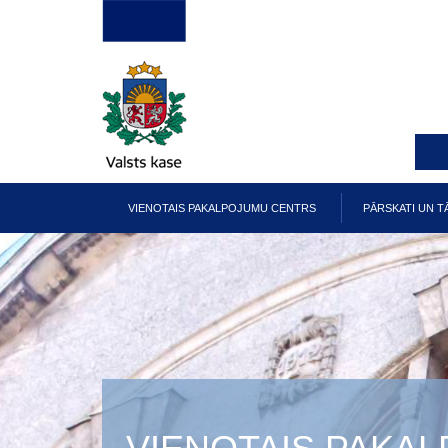
Pārlekt
uz
galveno
saturu
VIENOTAIS PAKALPOJUMU CENTRS
PĀRSKATI UN T
Galvenā
izvēlne