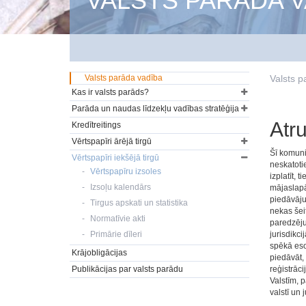
VALSTS PARĀDA V
Valsts parāda vadība
Valsts p
Kas ir valsts parāds?
Parāda un naudas līdzekļu vadības stratēģija
Atr
Kredītreitings
Vērtspapīri ārējā tirgū
Šī komuni
Vērtspapīri iekšējā tirgū
neskatotie
Vērtspapīru izsoles
izplatīt, 
Izsoļu kalendārs
mājaslapā 
piedāvājum
Tirgus apskati un statistika
nekas šei
Normatīvie akti
paredzēju
Primārie dīleri
jurisdikci
spēkā eso
Krājobligācijas
piedāvāt,
Publikācijas par valsts parādu
reģistrāci
Valstīm, 
valstī un 