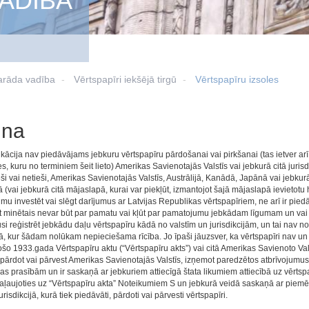
ADĪBA
arāda vadība
Vērtspapīri iekšējā tirgū
Vērtspapīru izsoles
una
kācija nav piedāvājams jebkuru vērtspapīru pārdošanai vai pirkšanai (tas ietver ar
s, kuru no terminiem šeit lieto) Amerikas Savienotajās Valstīs vai jebkurā citā juris
tieši vai netieši, Amerikas Savienotajās Valstīs, Austrālijā, Kanādā, Japānā vai jebkurā
(vai jebkurā citā mājaslapā, kurai var piekļūt, izmantojot šajā mājaslapā ievietotu
u investēt vai slēgt darījumus ar Latvijas Republikas vērtspapīriem, ne arī ir piedā
t minētais nevar būt par pamatu vai kļūt par pamatojumu jebkādam līgumam un vai 
si reģistrēt jebkādu daļu vērtspapīru kādā no valstīm un jurisdikcijām, un tai nav n
jā, kur šādam nolūkam nepieciešama rīcība. Jo īpaši jāuzsver, ka vērtspapīri nav un
šo 1933.gada Vērtspapīru aktu (“Vērtspapīru akts”) vai citā Amerikas Savienoto Valst
 pārdot vai pārvest Amerikas Savienotajās Valstīs, izņemot paredzētos atbrīvojumus 
jas prasībām un ir saskaņā ar jebkuriem attiecīgā štata likumiem attiecībā uz vērtsp
paļaujoties uz “Vērtspapīru akta” Noteikumiem S un jebkurā veidā saskaņā ar piem
jurisdikcijā, kurā tiek piedāvāti, pārdoti vai pārvesti vērtspapīri.