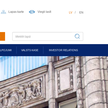
Lapas karte
Viegli lasīt
LV
EN
m
ALPOJUMI
VALSTS KASE
INVESTOR RELATIONS