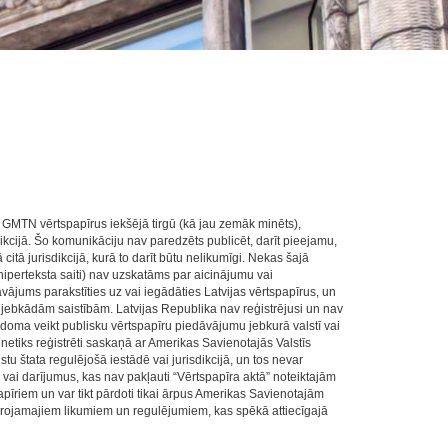
ī GMTN vērtspapīrus iekšējā tirgū (kā jau zemāk minēts),
dikcijā. Šo komunikāciju nav paredzēts publicēt, darīt pieejamu,
 citā jurisdikcijā, kurā to darīt būtu nelikumīgi. Nekas šajā
 hiperteksta saiti) nav uzskatāms par aicinājumu vai
vājums parakstīties uz vai iegādāties Latvijas vērtspapīrus, un
jebkādām saistībām. Latvijas Republika nav reģistrējusi un nav
odoma veikt publisku vērtspapīru piedāvājumu jebkurā valstī vai
 netiks reģistrēti saskaņā ar Amerikas Savienotajās Valstīs
u štata regulējošā iestādē vai jurisdikcijā, un tos nevar
vai darījumus, kas nav pakļauti “Vērtspapīra aktā” noteiktajām
apīriem un var tikt pārdoti tikai ārpus Amerikas Savienotajām
ērojamajiem likumiem un regulējumiem, kas spēkā attiecīgajā