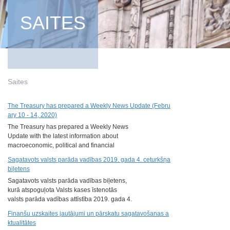
SAITES
Saites
The Treasury has prepared a Weekly News Update (Febru
ary 10 - 14, 2020)
The Treasury has prepared a Weekly News
Update with the latest information about
macroeconomic, political and financial
situation in Latvia.
Sagatavots valsts parāda vadības 2019. gada 4. ceturkšņa
biļetens
Sagatavots valsts parāda vadības biļetens,
kurā atspoguļota Valsts kases īstenotās
valsts parāda vadības attīstība 2019. gada 4.
ceturksnī.
Finanšu uzskaites jautājumi un pārskatu sagatavošanas a
ktualitātes