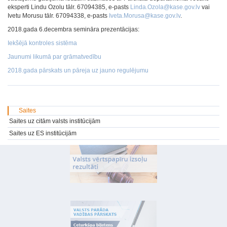
eksperti Lindu Ozolu tālr. 67094385, e-pasts
Linda.Ozola@kase.gov.lv
vai
Ivetu Morusu tālr. 67094338, e-pasts
Iveta.Morusa@kase.gov.lv
.
2018.gada 6.decembra semināra prezentācijas:
Iekšējā kontroles sistēma
Jaunumi likumā par grāmatvedību
2018.gada pārskats un pāreja uz jauno regulējumu
Saites
Saites uz citām valsts institūcijām
Saites uz ES institūcijām