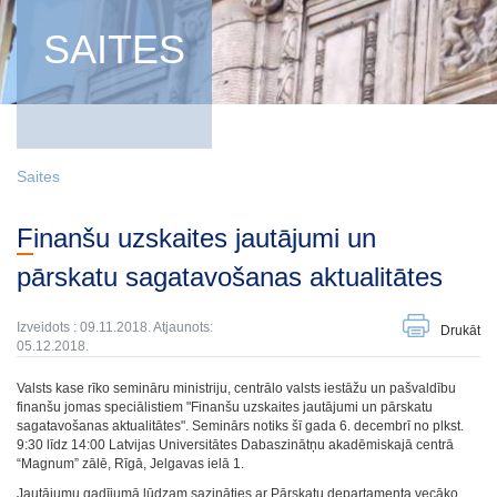
SAITES
Saites
Finanšu uzskaites jautājumi un
pārskatu sagatavošanas aktualitātes
Izveidots : 09.11.2018. Atjaunots:
Drukāt
05.12.2018.
Valsts kase rīko semināru ministriju, centrālo valsts iestāžu un pašvaldību
finanšu jomas speciālistiem "Finanšu uzskaites jautājumi un pārskatu
sagatavošanas aktualitātes". Seminārs notiks šī gada 6. decembrī no plkst.
9:30 līdz 14:00 Latvijas Universitātes Dabaszinātņu akadēmiskajā centrā
“Magnum” zālē, Rīgā, Jelgavas ielā 1.
Jautājumu gadījumā lūdzam sazināties ar Pārskatu departamenta vecāko