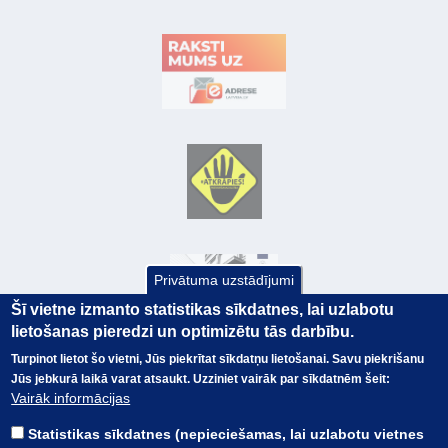
Privātuma uzstādījumi
Šī vietne izmanto statistikas sīkdatnes, lai uzlabotu
lietošanas pieredzi un optimizētu tās darbību.
Turpinot lietot šo vietni, Jūs piekrītat sīkdatņu lietošanai. Savu piekrišanu
Jūs jebkurā laikā varat atsaukt. Uzziniet vairāk par sīkdatnēm šeit:
© Valsts kase 2017
EK GRĀMATVEDĪBAS KURSS
Vairāk informācijas
SAITES
Visas tiesības
rezervētas.
SAISTĪBU ATRUNA
Statistikas sīkdatnes (nepieciešamas, lai uzlabotu vietnes
TERMINI