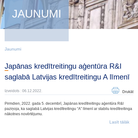
JAUNUMI
Jaunumi
Japānas kredītreitingu aģentūra R&I
saglabā Latvijas kredītreitingu A līmenī
Izveidots : 06.12.2022.
Drukāt
Pirmdien, 2022. gada 5. decembrī, Japānas kredītreitingu aģentūra R&I
paziņoja, ka saglabā Latvijas kredītreitingu “A” līmenī ar stabilu kredītreitinga
nākotnes novērtējumu.
Lasīt tālāk