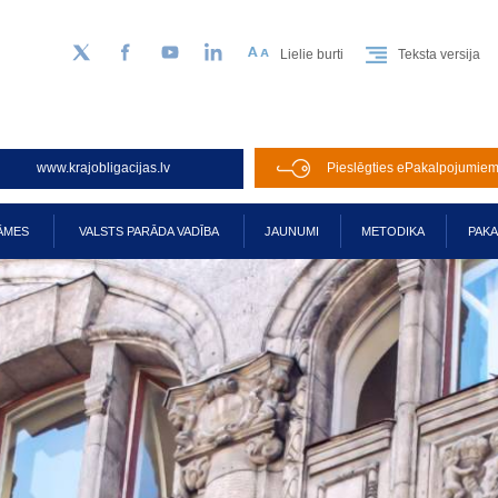
Lielie burti
Teksta versija
Sekojiet mums Twitter
Facebook
YouTube
LinkedIn
www.krajobligacijas.lv
Pieslēgties ePakalpojumie
ĀMES
VALSTS PARĀDA VADĪBA
JAUNUMI
METODIKA
PAK