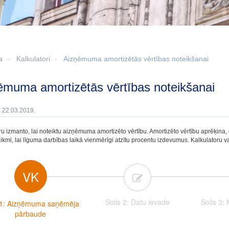
a
Kalkulatori
Aizņēmuma amortizētās vērtības noteikšanai
ņēmuma amortizētās vērtības noteikšanai
: 22.03.2019.
ru izmanto, lai noteiktu aizņēmuma amortizēto vērtību. Amortizēto vērtību aprēķin
ikmi, lai līguma darbības laikā vienmērīgi atzītu procentu izdevumus. Kalkulatoru va