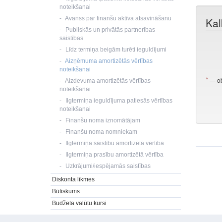
noteikšanai
Avanss par finanšu aktīva atsavināšanu
Publiskās un privātās partnerības
saistības
Līdz termiņa beigām turēti ieguldījumi
Aizņēmuma amortizētās vērtības
noteikšanai
Aizdevuma amortizētās vērtības
noteikšanai
Ilgtermiņa ieguldījuma patiesās vērtības
noteikšanai
Finanšu noma iznomātājam
Finanšu noma nomniekam
Ilgtermiņa saistību amortizētā vērtība
Ilgtermiņa prasību amortizētā vērtība
Uzkrājumi/iespējamās saistības
Diskonta likmes
Būtiskums
Budžeta valūtu kursi