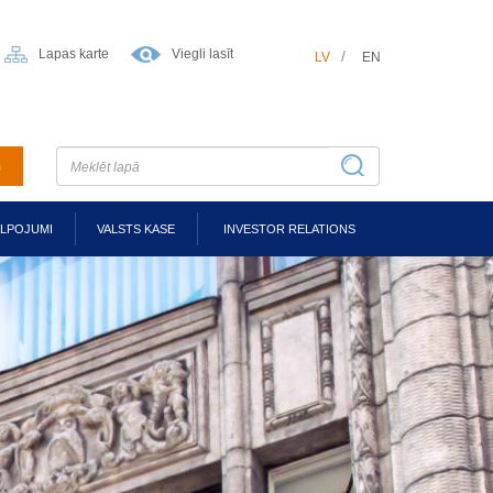
Lapas karte
Viegli lasīt
LV
EN
m
ALPOJUMI
VALSTS KASE
INVESTOR RELATIONS