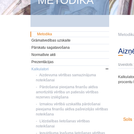
METODIKA
Metodika
Metodik
Grāmatvedības uzskaite
Pārskatu sagatavošana
Aiz
Normatīvie akti
Prezentācijas
Izveidots 
Kalkulatori
Aizdevuma vērtības samazinājuma
Kalkulato
noteikšanai
procentu l
Pārdošanai pieejama finanšu aktīva
amortizētā vērtība un patiesās vērtības
rezerves izslēgšana
Izmaksu vērtībā uzskaitīta pārdošanai
pieejama finanšu aktīva pašreizējās vērtības
noteikšana
Līdzdalības lietošanas vērtības
noteikšanai
Ieguldījuma īpašuma lietošanas vērtības