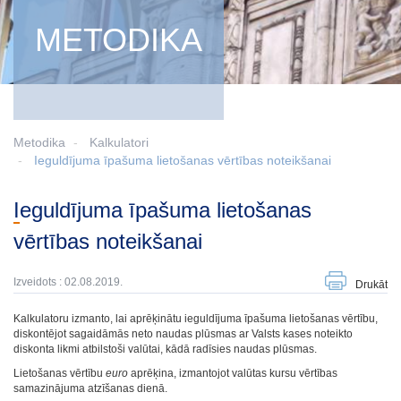
METODIKA
Metodika
Kalkulatori
Ieguldījuma īpašuma lietošanas vērtības noteikšanai
Ieguldījuma īpašuma lietošanas
vērtības noteikšanai
Izveidots : 02.08.2019.
Drukāt
Kalkulatoru izmanto, lai aprēķinātu ieguldījuma īpašuma lietošanas vērtību,
diskontējot sagaidāmās neto naudas plūsmas ar Valsts kases noteikto
diskonta likmi atbilstoši valūtai, kādā radīsies naudas plūsmas.
Lietošanas vērtību
euro
aprēķina, izmantojot valūtas kursu vērtības
samazinājuma atzīšanas dienā.