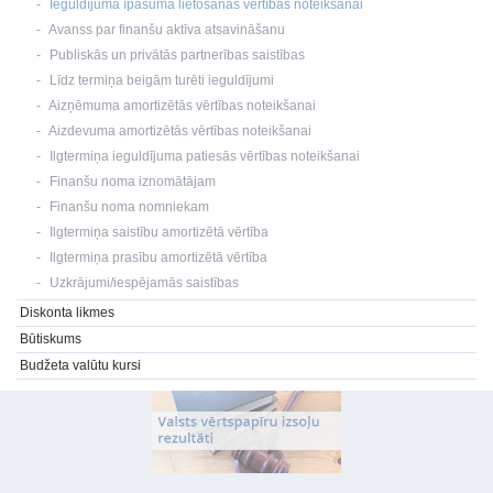
Ieguldījuma īpašuma lietošanas vērtības noteikšanai
Avanss par finanšu aktīva atsavināšanu
Publiskās un privātās partnerības saistības
Līdz termiņa beigām turēti ieguldījumi
Aizņēmuma amortizētās vērtības noteikšanai
Aizdevuma amortizētās vērtības noteikšanai
Ilgtermiņa ieguldījuma patiesās vērtības noteikšanai
Finanšu noma iznomātājam
Finanšu noma nomniekam
Ilgtermiņa saistību amortizētā vērtība
Ilgtermiņa prasību amortizētā vērtība
Uzkrājumi/iespējamās saistības
Diskonta likmes
Būtiskums
Budžeta valūtu kursi