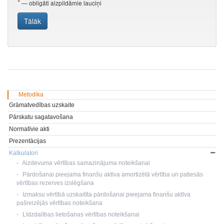
Metodika
Grāmatvedības uzskaite
Pārskatu sagatavošana
Normatīvie akti
Prezentācijas
Kalkulatori
Aizdevuma vērtības samazinājuma noteikšanai
Pārdošanai pieejama finanšu aktīva amortizētā vērtība un patiesās
vērtības rezerves izslēgšana
Izmaksu vērtībā uzskaitīta pārdošanai pieejama finanšu aktīva
pašreizējās vērtības noteikšana
Līdzdalības lietošanas vērtības noteikšanai