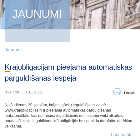
JAUNUMI
Jaunumi
Krājobligācijām pieejama automātiskas
pārguldīšanas iespēja
Izveidots : 30.01.2025.
Drukāt
No šodienas, 30. janvāra, krājobligāciju ieguldītājiem vietnē
www.krajobligacijas.lv ir pieejama automātiskas pārguldīšanas
funkcionalitāte, kas nodrošina ieguldītājiem ērtu iespēju veikt atkārtotu
naudas līdzekļu ieguldīšanu krājobligācijās bez papildu darbībām norēķinu
veikšanai.
Lasīt tālāk