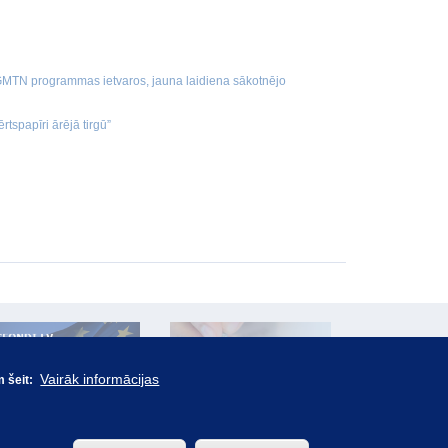
i GMTN programmas ietvaros, jauna laidiena sākotnējo
ērtspapīri ārējā tirgū”
Vairāk informācijas
m šeit: