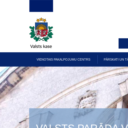
Pārlekt
uz
galveno
saturu
VIENOTAIS PAKALPOJUMU CENTRS
PĀRSKATI UN T
Galvenā
izvēlne