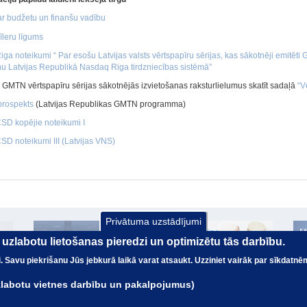
r budžetu un finanšu vadību
īleru līgums
ga noteikumi “ Par esošu Latvijas valsts vērtspapīru sērijas, kas sākotnēji emitēt
nu Latvijas Republikā Nasdaq Riga tirdzniecības sistēmā”
s GMTN vērtspapīru sērijas sākotnējās izvietošanas raksturlielumus skatīt sadaļā
“V
prospekts
(Latvijas Republikas GMTN programma)
D kopējie noteikumi I
D noteikumi III (Latvijas VNS)
Privātuma uzstādījumi
ai uzlabotu lietošanas pieredzi un optimizētu tās darbību.
nai. Savu piekrišanu Jūs jebkurā laikā varat atsaukt. Uzziniet vairāk par sīkdatnē
uzlabotu vietnes darbību un pakalpojumus)