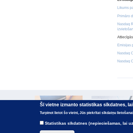
Likums pa
Primāro d
Nasdaq Ri
izvietoša
Attiecīgā
Emisijas 
Nasdaq CS
Nasdaq CS
Šī vietne izmanto statistikas sīkdatnes, l
Turpinot lietot šo vietni, Jūs piekrītat sīkdatņu lietoša
Statistikas sīkdatnes (nepieciešamas, lai 
© Valsts kase 2017