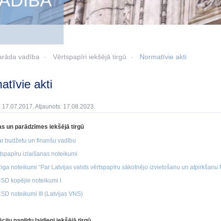
ADĪBA
arāda vadība
Vērtspapīri iekšējā tirgū
Normatīvie akti
matīvie akti
: 17.07.2017. Atjaunots: 17.08.2023.
as un parādzīmes iekšējā tirgū
r budžetu un finanšu vadību
rtspapīru izlaišanas noteikumi
ga noteikumi “Par Latvijas valsts vērtspapīru sākotnējo izvietošanu un atpirkšanu
D kopējie noteikumi I
D noteikumi III (Latvijas VNS)
ciju papildu laidieni iekšējā tirgū