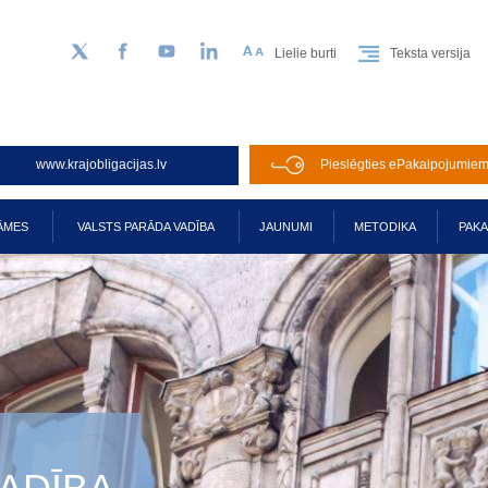
Lielie burti
Teksta versija
Sekojiet mums Twitter
Facebook
YouTube
LinkedIn
www.krajobligacijas.lv
Pieslēgties ePakalpojumie
ĀMES
VALSTS PARĀDA VADĪBA
JAUNUMI
METODIKA
PAK