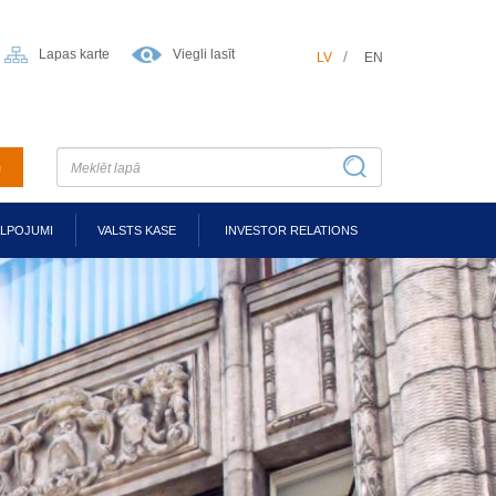
Lapas karte
Viegli lasīt
LV
EN
m
ALPOJUMI
VALSTS KASE
INVESTOR RELATIONS