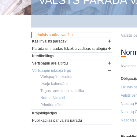
VALSTS PARĀDA V
Valsts parāda vadība
Valsts p
Kas ir valsts parāds?
Parāda un naudas līdzekļu vadības stratēģija
Nor
Kredītreitings
Vērtspapīri ārējā tirgū
Izveidots 
Vērtspapīri iekšējā tirgū
Vērtspapīru izsoles
Obligācij
Izsoļu kalendārs
Likums pa
Tirgus apskati un statistika
Valsts vē
Normatīvie akti
Nasdaq Ri
Primārie dīleri
Nasdaq CS
Krājobligācijas
Nasdaq CS
Publikācijas par valsts parādu
Eiroobligā