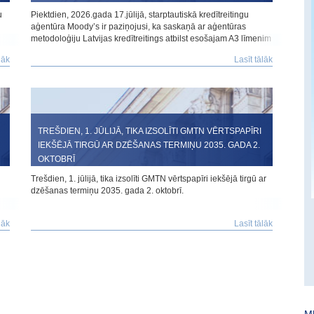
u
Piektdien, 2026.gada 17.jūlijā, starptautiskā kredītreitingu
aģentūra Moody’s ir paziņojusi, ka saskaņā ar aģentūras
metodoloģiju Latvijas kredītreitings atbilst esošajam A3 līmenim
ar stabilu nākotnes novērtējumu.
lāk
Lasīt tālāk
TREŠDIEN, 1. JŪLIJĀ, TIKA IZSOLĪTI GMTN VĒRTSPAPĪRI
IEKŠĒJĀ TIRGŪ AR DZĒŠANAS TERMIŅU 2035. GADA 2.
OKTOBRĪ
Trešdien, 1. jūlijā, tika izsolīti GMTN vērtspapīri iekšējā tirgū ar
dzēšanas termiņu 2035. gada 2. oktobrī.
lāk
Lasīt tālāk