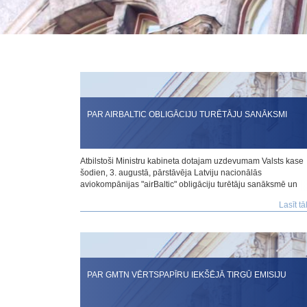
PAR AIRBALTIC OBLIGĀCIJU TURĒTĀJU SANĀKSMI
Atbilstoši Ministru kabineta dotajam uzdevumam Valsts kase
šodien, 3. augustā, pārstāvēja Latviju nacionālās
aviokompānijas "airBaltic" obligāciju turētāju sanāksmē un
iesniedza balsojumu.
Lasīt tā
PAR GMTN VĒRTSPAPĪRU IEKŠĒJĀ TIRGŪ EMISIJU