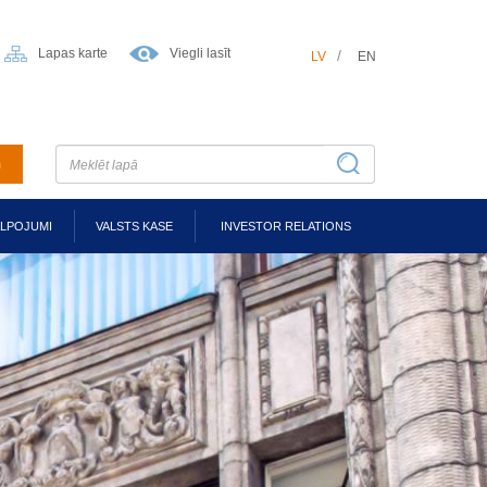
Lapas karte
Viegli lasīt
LV
EN
m
ALPOJUMI
VALSTS KASE
INVESTOR RELATIONS