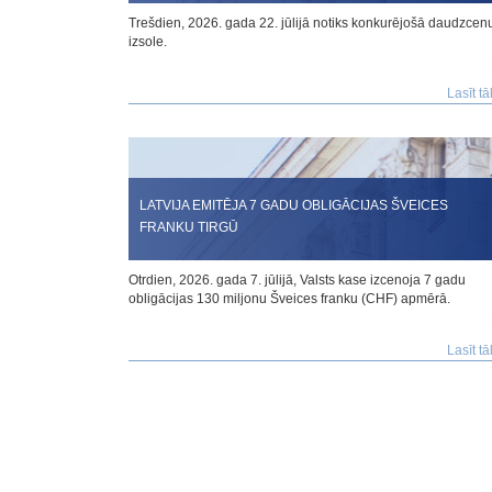
Trešdien, 2026. gada 22. jūlijā notiks konkurējošā daudzcen
izsole.
Lasīt tā
LATVIJA EMITĒJA 7 GADU OBLIGĀCIJAS ŠVEICES
FRANKU TIRGŪ
Otrdien, 2026. gada 7. jūlijā, Valsts kase izcenoja 7 gadu
obligācijas 130 miljonu Šveices franku (CHF) apmērā.
Lasīt tā