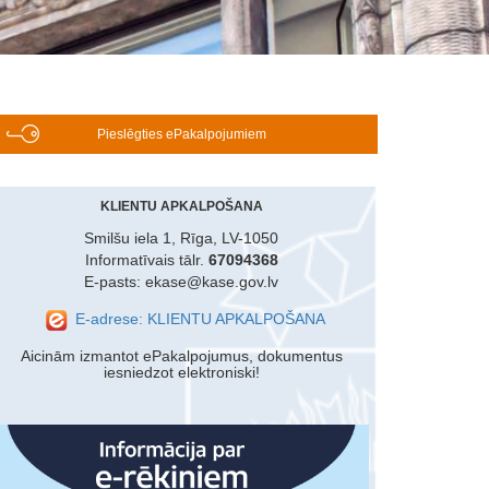
Pieslēgties ePakalpojumiem
KLIENTU APKALPOŠANA
Smilšu iela 1, Rīga, LV-1050
Informatīvais tālr.
67094368
E-pasts: ekase@kase.gov.lv
E-adrese: KLIENTU APKALPOŠANA
Aicinām izmantot ePakalpojumus, dokumentus
iesniedzot elektroniski!