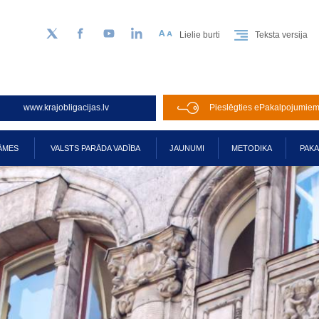
Lielie burti
Teksta versija
Sekojiet mums Twitter
Facebook
YouTube
LinkedIn
www.krajobligacijas.lv
Pieslēgties ePakalpojumie
ĀMES
VALSTS PARĀDA VADĪBA
JAUNUMI
METODIKA
PAK