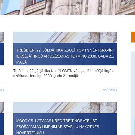
TREŠDIEN, 22. JŪLIJĀ TIKA IZSOLĪTI GMTN VĒRTSPAPĪRI
IEKŠĒJĀ TIRGŪ AR DZĒŠANAS TERMIŅU 2030. GADA 21.
MAIJĀ
Trešdien, 22. jūlijā tika izsolīti GMTN vērtspapīri iekšējā tirgū ar
dzēšanas termiņu 2030. gada 21. maijā.
lāk
Lasīt tālāk
MOODY’S: LATVIJAS KREDĪTREITINGS ATBILST
ESOŠAJAM A3 LĪMENIM AR STABILU NĀKOTNES
NOVĒRTĒJUMU