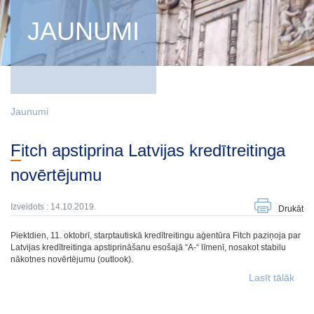
JAUNUMI
Jaunumi
Fitch apstiprina Latvijas kredītreitinga
novērtējumu
Izveidots : 14.10.2019.
Drukāt
Piektdien, 11. oktobrī, starptautiskā kredītreitingu aģentūra Fitch paziņoja par
Latvijas kredītreitinga apstiprināšanu esošajā “A-“ līmenī, nosakot stabilu
nākotnes novērtējumu (outlook).
Lasīt tālāk