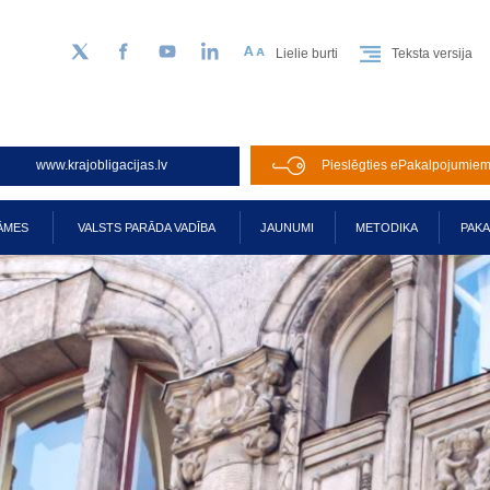
Lielie burti
Teksta versija
Sekojiet mums Twitter
Facebook
YouTube
LinkedIn
www.krajobligacijas.lv
Pieslēgties ePakalpojumie
ĀMES
VALSTS PARĀDA VADĪBA
JAUNUMI
METODIKA
PAK