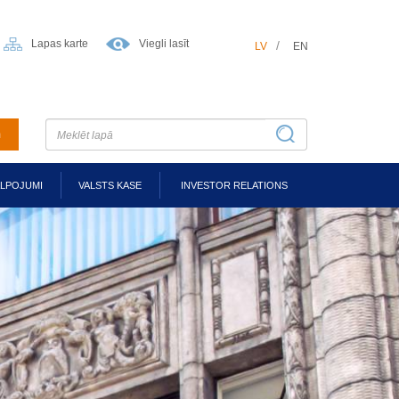
Lapas karte
Viegli lasīt
LV
EN
m
ALPOJUMI
VALSTS KASE
INVESTOR RELATIONS