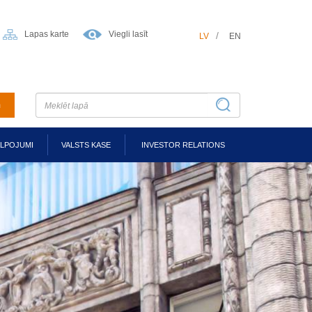
Lapas karte
Viegli lasīt
LV
EN
m
ALPOJUMI
VALSTS KASE
INVESTOR RELATIONS