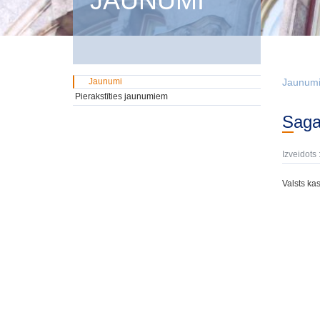
JAUNUMI
Jaunumi
Jaunum
Pierakstīties jaunumiem
Sag
Izveidots 
Valsts ka