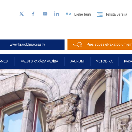
Lielie burti
Teksta versija
Sekojiet mums Twitter
Facebook
YouTube
LinkedIn
www.krajobligacijas.lv
Pieslēgties ePakalpojumie
ĀMES
VALSTS PARĀDA VADĪBA
JAUNUMI
METODIKA
PAK