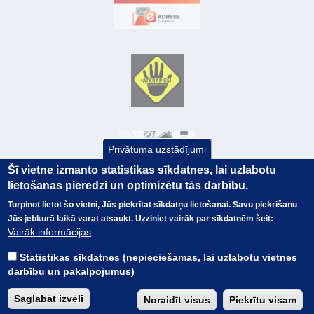
Privātuma uzstādījumi
Šī vietne izmanto statistikas sīkdatnes, lai uzlabotu
lietošanas pieredzi un optimizētu tās darbību.
Turpinot lietot šo vietni, Jūs piekrītat sīkdatņu lietošanai. Savu piekrišanu
Jūs jebkurā laikā varat atsaukt. Uzziniet vairāk par sīkdatnēm šeit:
© Valsts kase 2017
EK GRĀMATVEDĪBAS KURSS
Vairāk informācijas
SAITES
Visas tiesības
rezervētas.
SAISTĪBU ATRUNA
Statistikas sīkdatnes (nepieciešamas, lai uzlabotu vietnes
TERMINI
darbību un pakalpojumus)
KONTAKTI
BUJ
Saglabāt izvēli
Noraidīt visus
Piekrītu visam
PIEKĻŪSTAMĪBAS PAZIŅOJUMS