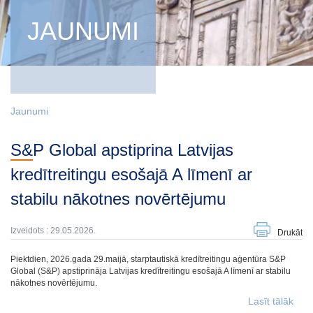
JAUNUMI
Jaunumi
S&P Global apstiprina Latvijas
kredītreitingu esošajā A līmenī ar
stabilu nākotnes novērtējumu
Izveidots : 29.05.2026.
Drukāt
Piektdien, 2026.gada 29.maijā, starptautiskā kredītreitingu aģentūra S&P
Global (S&P) apstiprināja Latvijas kredītreitingu esošajā A līmenī ar stabilu
nākotnes novērtējumu.
Lasīt tālāk