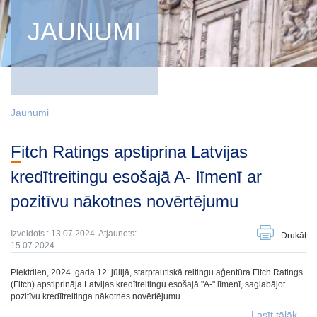
JAUNUMI
Jaunumi
Fitch Ratings apstiprina Latvijas
kredītreitingu esošajā A- līmenī ar
pozitīvu nākotnes novērtējumu
Izveidots : 13.07.2024. Atjaunots:
Drukāt
15.07.2024.
Piektdien, 2024. gada 12. jūlijā, starptautiskā reitingu aģentūra Fitch Ratings
(Fitch) apstiprināja Latvijas kredītreitingu esošajā "A-" līmenī, saglabājot
pozitīvu kredītreitinga nākotnes novērtējumu.
Lasīt tālāk