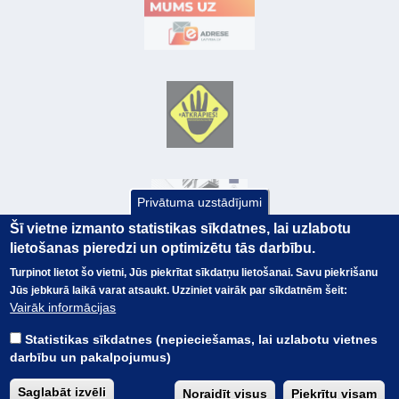
Privātuma uzstādījumi
Šī vietne izmanto statistikas sīkdatnes, lai uzlabotu
lietošanas pieredzi un optimizētu tās darbību.
Turpinot lietot šo vietni, Jūs piekrītat sīkdatņu lietošanai. Savu piekrišanu
Jūs jebkurā laikā varat atsaukt. Uzziniet vairāk par sīkdatnēm šeit:
© Valsts kase 2017
EK GRĀMATVEDĪBAS KURSS
Vairāk informācijas
SAITES
Visas tiesības
rezervētas.
SAISTĪBU ATRUNA
Statistikas sīkdatnes (nepieciešamas, lai uzlabotu vietnes
TERMINI
darbību un pakalpojumus)
KONTAKTI
BUJ
Saglabāt izvēli
Noraidīt visus
Piekrītu visam