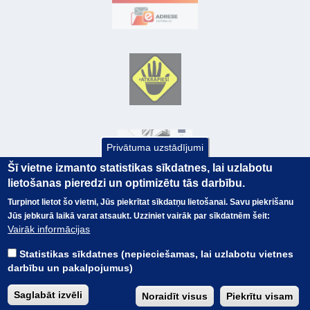
Privātuma uzstādījumi
Šī vietne izmanto statistikas sīkdatnes, lai uzlabotu
lietošanas pieredzi un optimizētu tās darbību.
Turpinot lietot šo vietni, Jūs piekrītat sīkdatņu lietošanai. Savu piekrišanu
Jūs jebkurā laikā varat atsaukt. Uzziniet vairāk par sīkdatnēm šeit:
© Valsts kase 2017
EK GRĀMATVEDĪBAS KURSS
Vairāk informācijas
SAITES
Visas tiesības
rezervētas.
SAISTĪBU ATRUNA
Statistikas sīkdatnes (nepieciešamas, lai uzlabotu vietnes
TERMINI
darbību un pakalpojumus)
KONTAKTI
BUJ
Saglabāt izvēli
Noraidīt visus
Piekrītu visam
PIEKĻŪSTAMĪBAS PAZIŅOJUMS