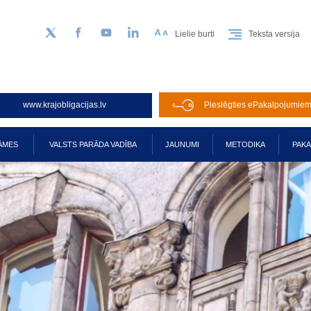
Lielie burti
Teksta versija
Sekojiet mums Twitter
Facebook
YouTube
LinkedIn
www.krajobligacijas.lv
Pieslēgties ePakalpojumie
ĀMES
VALSTS PARĀDA VADĪBA
JAUNUMI
METODIKA
PAK