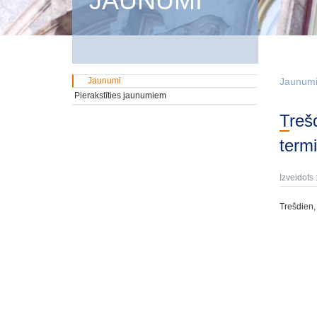
JAUNUMI
Jaunumi
Jaunum
Pierakstīties jaunumiem
Trešdien, 13. augustā tika izsolīti GMTN vērtspapīri iekšējā tirgū ar dzēšanas
term
Izveidots 
Trešdien, 