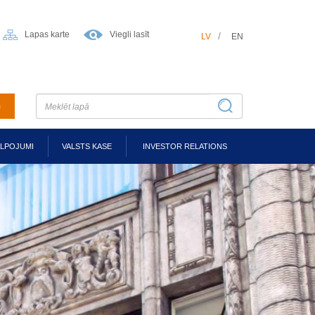
Lapas karte
Viegli lasīt
LV
EN
m
ALPOJUMI
VALSTS KASE
INVESTOR RELATIONS