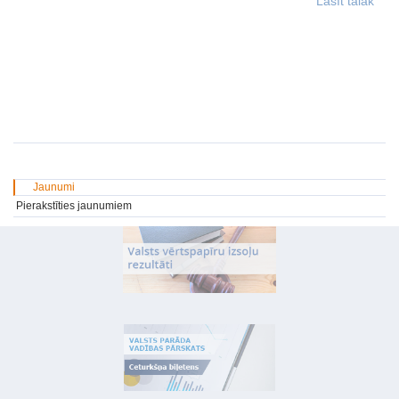
Lasīt tālāk
Jaunumi
Pierakstīties jaunumiem