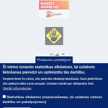
Privātuma uzstādījumi
Šī vietne izmanto statistikas sīkdatnes, lai uzlabotu
lietošanas pieredzi un optimizētu tās darbību.
Turpinot lietot šo vietni, Jūs piekrītat sīkdatņu lietošanai. Savu piekrišanu
Jūs jebkurā laikā varat atsaukt. Uzziniet vairāk par sīkdatnēm šeit:
© Valsts kase 2017
EK GRĀMATVEDĪBAS KURSS
Vairāk informācijas
SAITES
Visas tiesības
rezervētas.
SAISTĪBU ATRUNA
Statistikas sīkdatnes (nepieciešamas, lai uzlabotu vietnes
TERMINI
darbību un pakalpojumus)
KONTAKTI