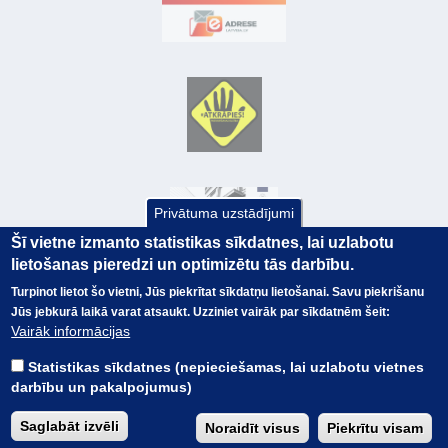
Privātuma uzstādījumi
Šī vietne izmanto statistikas sīkdatnes, lai uzlabotu
lietošanas pieredzi un optimizētu tās darbību.
Turpinot lietot šo vietni, Jūs piekrītat sīkdatņu lietošanai. Savu piekrišanu
Jūs jebkurā laikā varat atsaukt. Uzziniet vairāk par sīkdatnēm šeit:
© Valsts kase 2017
EK GRĀMATVEDĪBAS KURSS
Vairāk informācijas
SAITES
Visas tiesības
rezervētas.
SAISTĪBU ATRUNA
Statistikas sīkdatnes (nepieciešamas, lai uzlabotu vietnes
TERMINI
darbību un pakalpojumus)
KONTAKTI
BUJ
Saglabāt izvēli
Noraidīt visus
Piekrītu visam
PIEKĻŪSTAMĪBAS PAZIŅOJUMS