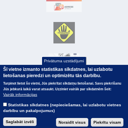
Privātuma uzstādījumi
Šī vietne izmanto statistikas sīkdatnes, lai uzlabotu
lietošanas pieredzi un optimizētu tās darbību.
Turpinot lietot šo vietni, Jūs piekrītat sīkdatņu lietošanai. Savu piekrišanu
Jūs jebkurā laikā varat atsaukt. Uzziniet vairāk par sīkdatnēm šeit:
© Valsts kase 2017
EK GRĀMATVEDĪBAS KURSS
Vairāk informācijas
SAITES
Visas tiesības
rezervētas.
SAISTĪBU ATRUNA
Statistikas sīkdatnes (nepieciešamas, lai uzlabotu vietnes
TERMINI
darbību un pakalpojumus)
KONTAKTI
BUJ
Saglabāt izvēli
Noraidīt visus
Piekrītu visam
PIEKĻŪSTAMĪBAS PAZIŅOJUMS