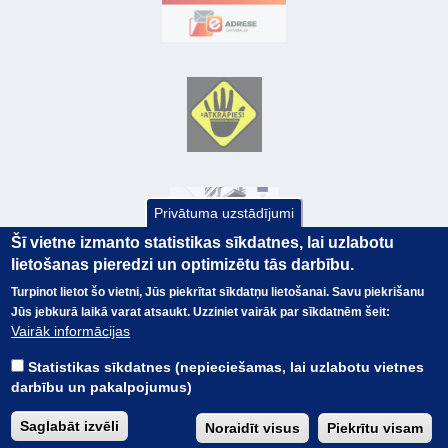
Privātuma uzstādījumi
Šī vietne izmanto statistikas sīkdatnes, lai uzlabotu
lietošanas pieredzi un optimizētu tās darbību.
Turpinot lietot šo vietni, Jūs piekrītat sīkdatņu lietošanai. Savu piekrišanu
Jūs jebkurā laikā varat atsaukt. Uzziniet vairāk par sīkdatnēm šeit:
© Valsts kase 2017
EK GRĀMATVEDĪBAS KURSS
Vairāk informācijas
SAITES
Visas tiesības
rezervētas.
SAISTĪBU ATRUNA
Statistikas sīkdatnes (nepieciešamas, lai uzlabotu vietnes
TERMINI
darbību un pakalpojumus)
KONTAKTI
BUJ
Saglabāt izvēli
Noraidīt visus
Piekrītu visam
PIEKĻŪSTAMĪBAS PAZIŅOJUMS