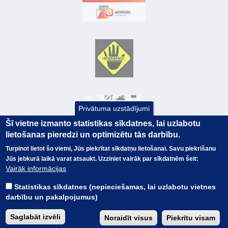
Privātuma uzstādījumi
Šī vietne izmanto statistikas sīkdatnes, lai uzlabotu
lietošanas pieredzi un optimizētu tās darbību.
Turpinot lietot šo vietni, Jūs piekrītat sīkdatņu lietošanai. Savu piekrišanu
Jūs jebkurā laikā varat atsaukt. Uzziniet vairāk par sīkdatnēm šeit:
© Valsts kase 2017
EK GRĀMATVEDĪBAS KURSS
Vairāk informācijas
SAITES
Visas tiesības
rezervētas.
SAISTĪBU ATRUNA
Statistikas sīkdatnes (nepieciešamas, lai uzlabotu vietnes
TERMINI
darbību un pakalpojumus)
KONTAKTI
BUJ
Saglabāt izvēli
Noraidīt visus
Piekrītu visam
PIEKĻŪSTAMĪBAS PAZIŅOJUMS