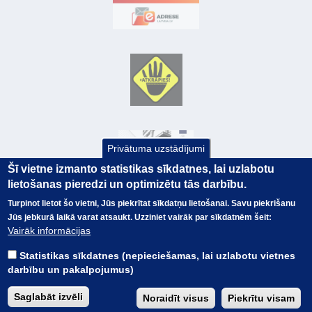
Privātuma uzstādījumi
Šī vietne izmanto statistikas sīkdatnes, lai uzlabotu
lietošanas pieredzi un optimizētu tās darbību.
Turpinot lietot šo vietni, Jūs piekrītat sīkdatņu lietošanai. Savu piekrišanu
Jūs jebkurā laikā varat atsaukt. Uzziniet vairāk par sīkdatnēm šeit:
© Valsts kase 2017
EK GRĀMATVEDĪBAS KURSS
Vairāk informācijas
SAITES
Visas tiesības
rezervētas.
SAISTĪBU ATRUNA
Statistikas sīkdatnes (nepieciešamas, lai uzlabotu vietnes
TERMINI
darbību un pakalpojumus)
KONTAKTI
BUJ
Saglabāt izvēli
Noraidīt visus
Piekrītu visam
PIEKĻŪSTAMĪBAS PAZIŅOJUMS