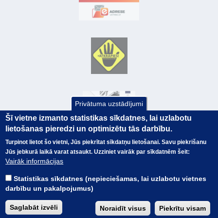
Privātuma uzstādījumi
Šī vietne izmanto statistikas sīkdatnes, lai uzlabotu
lietošanas pieredzi un optimizētu tās darbību.
Turpinot lietot šo vietni, Jūs piekrītat sīkdatņu lietošanai. Savu piekrišanu
Jūs jebkurā laikā varat atsaukt. Uzziniet vairāk par sīkdatnēm šeit:
© Valsts kase 2017
EK GRĀMATVEDĪBAS KURSS
Vairāk informācijas
SAITES
Visas tiesības
rezervētas.
SAISTĪBU ATRUNA
Statistikas sīkdatnes (nepieciešamas, lai uzlabotu vietnes
TERMINI
darbību un pakalpojumus)
KONTAKTI
BUJ
Saglabāt izvēli
Noraidīt visus
Piekrītu visam
PIEKĻŪSTAMĪBAS PAZIŅOJUMS