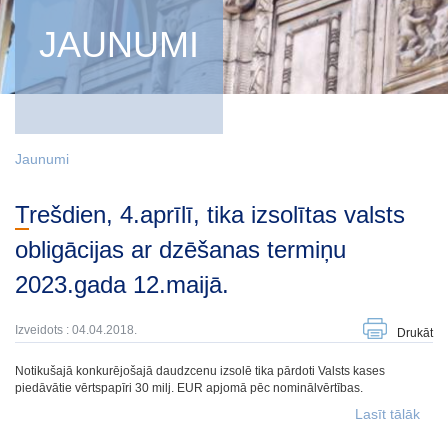
JAUNUMI
Jaunumi
Trešdien, 4.aprīlī, tika izsolītas valsts
obligācijas ar dzēšanas termiņu
2023.gada 12.maijā.
Izveidots : 04.04.2018.
Drukāt
Notikušajā konkurējošajā daudzcenu izsolē tika pārdoti Valsts kases
piedāvātie vērtspapīri 30 milj. EUR apjomā pēc nominālvērtības.
Lasīt tālāk