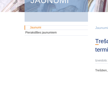
JAUNUMI
Jaunumi
Jaunum
Pierakstīties jaunumiem
Trešdien, 5. aprīlī, tika izsolīti GMTN vērtspapīri iekšējā tirgū ar dzēšanas
term
Izveidots 
Trešdien, 