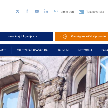
Lielie burti
Teksta versija
Sekojiet mums Twitter
Facebook
YouTube
LinkedIn
www.krajobligacijas.lv
Pieslēgties ePakalpojumie
ĀMES
VALSTS PARĀDA VADĪBA
JAUNUMI
METODIKA
PAK