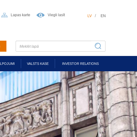
Lapas karte
Viegli lasīt
LV
EN
m
ALPOJUMI
VALSTS KASE
INVESTOR RELATIONS