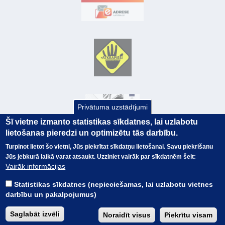
Privātuma uzstādījumi
Šī vietne izmanto statistikas sīkdatnes, lai uzlabotu
lietošanas pieredzi un optimizētu tās darbību.
Turpinot lietot šo vietni, Jūs piekrītat sīkdatņu lietošanai. Savu piekrišanu
Jūs jebkurā laikā varat atsaukt. Uzziniet vairāk par sīkdatnēm šeit:
© Valsts kase 2017
EK GRĀMATVEDĪBAS KURSS
Vairāk informācijas
SAITES
Visas tiesības
rezervētas.
SAISTĪBU ATRUNA
Statistikas sīkdatnes (nepieciešamas, lai uzlabotu vietnes
TERMINI
darbību un pakalpojumus)
KONTAKTI
BUJ
Saglabāt izvēli
Noraidīt visus
Piekrītu visam
PIEKĻŪSTAMĪBAS PAZIŅOJUMS