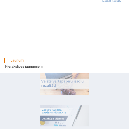
Lasīt tālāk
Jaunumi
Pierakstīties jaunumiem