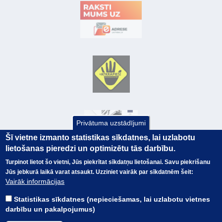
Privātuma uzstādījumi
Šī vietne izmanto statistikas sīkdatnes, lai uzlabotu
lietošanas pieredzi un optimizētu tās darbību.
Turpinot lietot šo vietni, Jūs piekrītat sīkdatņu lietošanai. Savu piekrišanu
Jūs jebkurā laikā varat atsaukt. Uzziniet vairāk par sīkdatnēm šeit:
© Valsts kase 2017
EK GRĀMATVEDĪBAS KURSS
Vairāk informācijas
SAITES
Visas tiesības
rezervētas.
SAISTĪBU ATRUNA
Statistikas sīkdatnes (nepieciešamas, lai uzlabotu vietnes
TERMINI
darbību un pakalpojumus)
KONTAKTI