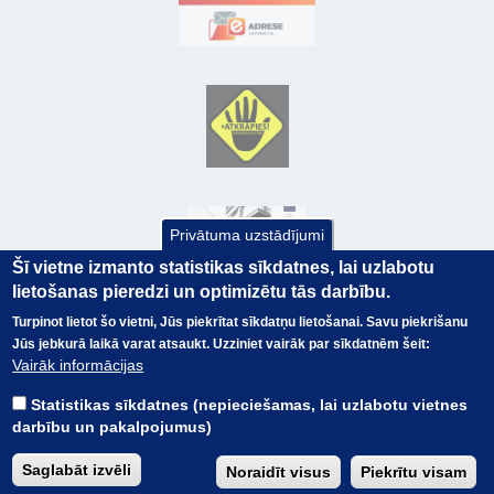
Privātuma uzstādījumi
Šī vietne izmanto statistikas sīkdatnes, lai uzlabotu
lietošanas pieredzi un optimizētu tās darbību.
Turpinot lietot šo vietni, Jūs piekrītat sīkdatņu lietošanai. Savu piekrišanu
Jūs jebkurā laikā varat atsaukt. Uzziniet vairāk par sīkdatnēm šeit:
© Valsts kase 2017
EK GRĀMATVEDĪBAS KURSS
Vairāk informācijas
SAITES
Visas tiesības
rezervētas.
SAISTĪBU ATRUNA
Statistikas sīkdatnes (nepieciešamas, lai uzlabotu vietnes
TERMINI
darbību un pakalpojumus)
KONTAKTI
BUJ
Saglabāt izvēli
Noraidīt visus
Piekrītu visam
PIEKĻŪSTAMĪBAS PAZIŅOJUMS