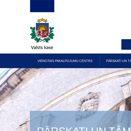
Pārlekt
uz
galveno
saturu
VIENOTAIS PAKALPOJUMU CENTRS
PĀRSKATI UN T
Galvenā
izvēlne