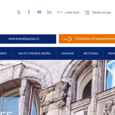
Lielie burti
Teksta versija
Sekojiet mums Twitter
Facebook
YouTube
LinkedIn
www.krajobligacijas.lv
Pieslēgties ePakalpojumie
ĀMES
VALSTS PARĀDA VADĪBA
JAUNUMI
METODIKA
PAK