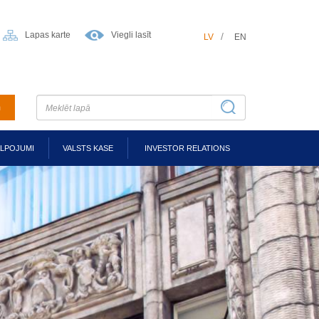
Lapas karte
Viegli lasīt
LV
EN
m
ALPOJUMI
VALSTS KASE
INVESTOR RELATIONS