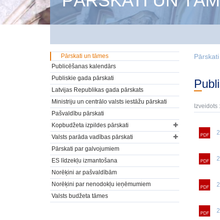
PĀRSKATI UN TĀ
Pārskati un tāmes
Pārskat
Publicēšanas kalendārs
Publiskie gada pārskati
Pub
Latvijas Republikas gada pārskats
Ministriju un centrālo valsts iestāžu pārskati
Izveidots 
Pašvaldību pārskati
Kopbudžeta izpildes pārskati
2
Valsts parāda vadības pārskati
Pārskati par galvojumiem
2
ES līdzekļu izmantošana
Norēķini ar pašvaldībām
Norēķini par nenodokļu ieņēmumiem
2
Valsts budžeta tāmes
2