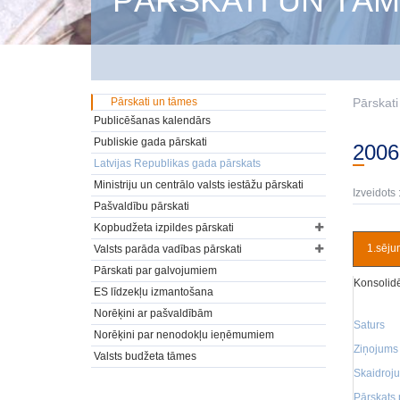
PĀRSKATI UN TĀ
Pārskati un tāmes
Pārskat
Publicēšanas kalendārs
Publiskie gada pārskati
200
Latvijas Republikas gada pārskats
Ministriju un centrālo valsts iestāžu pārskati
Izveidots 
Pašvaldību pārskati
Kopbudžeta izpildes pārskati
1.sēju
Valsts parāda vadības pārskati
Pārskati par galvojumiem
Konsolidē
ES līdzekļu izmantošana
Norēķini ar pašvaldībām
Saturs
Norēķini par nenodokļu ieņēmumiem
Ziņojums 
Valsts budžeta tāmes
Skaidroju
Pārskats 