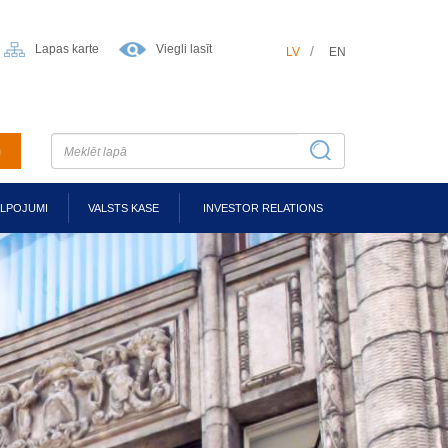
Lapas karte
Viegli lasīt
LV
EN
m
ALPOJUMI
VALSTS KASE
INVESTOR RELATIONS