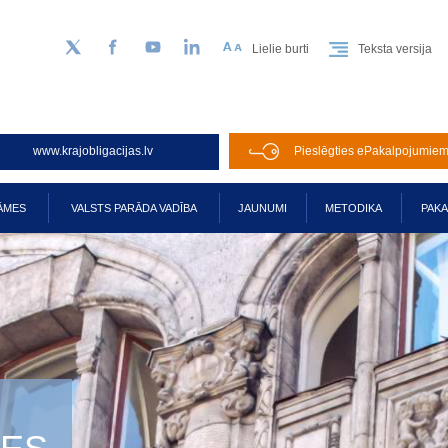
Lielie burti
Teksta versija
Sekojiet mums Twitter
Facebook
YouTube
LinkedIn
www.krajobligacijas.lv
Pieslēgties ePakalpojumie
ĀMES
VALSTS PARĀDA VADĪBA
JAUNUMI
METODIKA
PAK