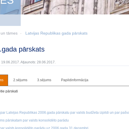
MES
i un tāmes
Latvijas Republikas gada pārskats
6.gada pārskats
: 19.06.2017. Atjaunots: 28.06.2017.
ms
2.sējums
3.sējums
Papildinformācija
tie pārskati
par Latvijas Republikas 2006.gada pārskatu par valsts budžeta izpildi un par paš
ms pārskatam par valsts konsolidēto parādu
par valsts konsolidēto parādu uz 2006.gada 31.decembri