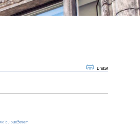
Drukāt
valdību budžetiem