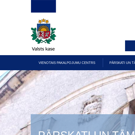
Pārlekt
uz
galveno
saturu
VIENOTAIS PAKALPOJUMU CENTRS
PĀRSKATI UN T
Galvenā
izvēlne