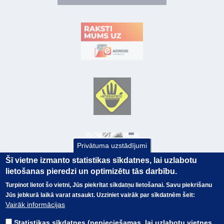
Privātuma uzstādījumi
Šī vietne izmanto statistikas sīkdatnes, lai uzlabotu
lietošanas pieredzi un optimizētu tās darbību.
Turpinot lietot šo vietni, Jūs piekrītat sīkdatņu lietošanai. Savu piekrišanu
Jūs jebkurā laikā varat atsaukt. Uzziniet vairāk par sīkdatnēm šeit:
© Valsts kase 2017
EK GRĀMATVEDĪBAS KURSS
Vairāk informācijas
SAITES
Visas tiesības
rezervētas.
SAISTĪBU ATRUNA
Statistikas sīkdatnes (nepieciešamas, lai uzlabotu vietnes