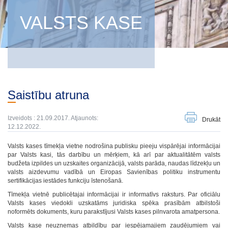
VALSTS KASE
Saistību atruna
Izveidots : 21.09.2017. Atjaunots:
Drukāt
12.12.2022.
Valsts kases tīmekļa vietne nodrošina publisku pieeju vispārējai informācijai
par Valsts kasi, tās darbību un mērķiem, kā arī par aktualitātēm valsts
budžeta izpildes un uzskaites organizācijā, valsts parāda, naudas līdzekļu un
valsts aizdevumu vadībā un Eiropas Savienības politiku instrumentu
sertifikācijas iestādes funkciju īstenošanā.
Tīmekļa vietnē publicētajai informācijai ir informatīvs raksturs. Par oficiālu
Valsts kases viedokli uzskatāms juridiska spēka prasībām atbilstoši
noformēts dokuments, kuru parakstījusi Valsts kases pilnvarota amatpersona.
Valsts kase neuzņemas atbildību par iespējamajiem zaudējumiem vai