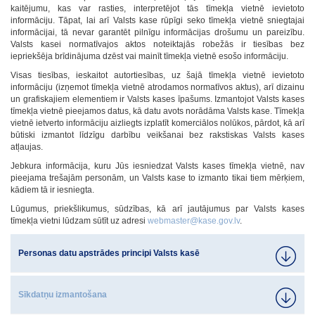
kaitējumu, kas var rasties, interpretējot tās tīmekļa vietnē ievietoto
informāciju. Tāpat, lai arī Valsts kase rūpīgi seko tīmekļa vietnē sniegtajai
informācijai, tā nevar garantēt pilnīgu informācijas drošumu un pareizību.
Valsts kasei normatīvajos aktos noteiktajās robežās ir tiesības bez
iepriekšēja brīdinājuma dzēst vai mainīt tīmekļa vietnē esošo informāciju.
Visas tiesības, ieskaitot autortiesības, uz šajā tīmekļa vietnē ievietoto
informāciju (izņemot tīmekļa vietnē atrodamos normatīvos aktus), arī dizainu
un grafiskajiem elementiem ir Valsts kases īpašums. Izmantojot Valsts kases
tīmekļa vietnē pieejamos datus, kā datu avots norādāma Valsts kase. Tīmekļa
vietnē ietverto informāciju aizliegts izplatīt komerciālos nolūkos, pārdot, kā arī
būtiski izmantot līdzīgu darbību veikšanai bez rakstiskas Valsts kases
atļaujas.
Jebkura informācija, kuru Jūs iesniedzat Valsts kases tīmekļa vietnē, nav
pieejama trešajām personām, un Valsts kase to izmanto tikai tiem mērķiem,
kādiem tā ir iesniegta.
Lūgumus, priekšlikumus, sūdzības, kā arī jautājumus par Valsts kases
tīmekļa vietni lūdzam sūtīt uz adresi
webmaster@kase.gov.lv
.
Personas datu apstrādes principi Valsts kasē
Sīkdatņu izmantošana