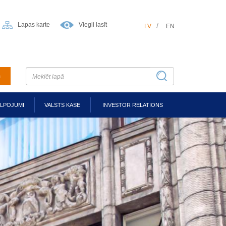
Lapas karte
Viegli lasīt
LV
EN
m
ALPOJUMI
VALSTS KASE
INVESTOR RELATIONS