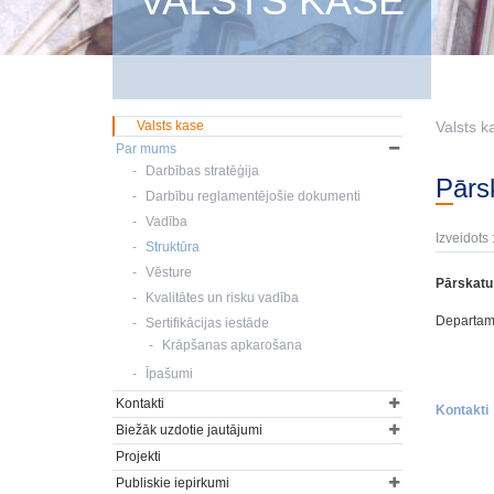
VALSTS KASE
Valsts kase
Valsts k
Par mums
Darbības stratēģija
Pār
Darbību reglamentējošie dokumenti
Vadība
Izveidots 
Struktūra
Vēsture
Pārskatu
Kvalitātes un risku vadība
Departame
Sertifikācijas iestāde
Krāpšanas apkarošana
Īpašumi
Kontakti
Kontakti
Biežāk uzdotie jautājumi
Projekti
Publiskie iepirkumi