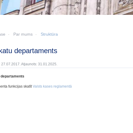
ase
Par mums
Struktūra
skatu departaments
: 27.07.2017. Atjaunots: 31.01.2025.
 departaments
nta funkcijas skatīt
Valsts kases reglamentā