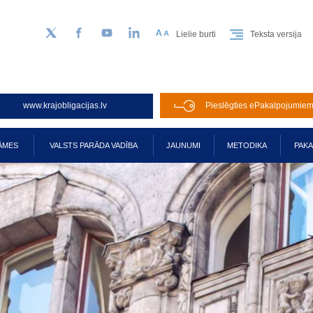
Lielie burti
Teksta versija
Sekojiet mums Twitter
Facebook
YouTube
LinkedIn
www.krajobligacijas.lv
Pieslēgties ePakalpojumie
ĀMES
VALSTS PARĀDA VADĪBA
JAUNUMI
METODIKA
PAK