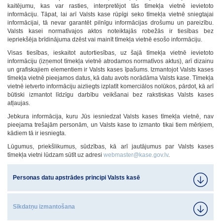
kaitējumu, kas var rasties, interpretējot tās tīmekļa vietnē ievietoto
informāciju. Tāpat, lai arī Valsts kase rūpīgi seko tīmekļa vietnē sniegtajai
informācijai, tā nevar garantēt pilnīgu informācijas drošumu un pareizību.
Valsts kasei normatīvajos aktos noteiktajās robežās ir tiesības bez
iepriekšēja brīdinājuma dzēst vai mainīt tīmekļa vietnē esošo informāciju.
Visas tiesības, ieskaitot autortiesības, uz šajā tīmekļa vietnē ievietoto
informāciju (izņemot tīmekļa vietnē atrodamos normatīvos aktus), arī dizainu
un grafiskajiem elementiem ir Valsts kases īpašums. Izmantojot Valsts kases
tīmekļa vietnē pieejamos datus, kā datu avots norādāma Valsts kase. Tīmekļa
vietnē ietverto informāciju aizliegts izplatīt komerciālos nolūkos, pārdot, kā arī
būtiski izmantot līdzīgu darbību veikšanai bez rakstiskas Valsts kases
atļaujas.
Jebkura informācija, kuru Jūs iesniedzat Valsts kases tīmekļa vietnē, nav
pieejama trešajām personām, un Valsts kase to izmanto tikai tiem mērķiem,
kādiem tā ir iesniegta.
Lūgumus, priekšlikumus, sūdzības, kā arī jautājumus par Valsts kases
tīmekļa vietni lūdzam sūtīt uz adresi
webmaster@kase.gov.lv
.
Personas datu apstrādes principi Valsts kasē
Sīkdatņu izmantošana