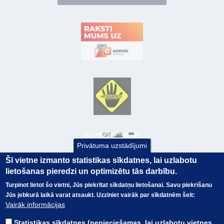
Privātuma uzstādījumi
Šī vietne izmanto statistikas sīkdatnes, lai uzlabotu
lietošanas pieredzi un optimizētu tās darbību.
Turpinot lietot šo vietni, Jūs piekrītat sīkdatņu lietošanai. Savu piekrišanu
Jūs jebkurā laikā varat atsaukt. Uzziniet vairāk par sīkdatnēm šeit:
© Valsts kase 2017
EK GRĀMATVEDĪBAS KURSS
Vairāk informācijas
SAITES
Visas tiesības
rezervētas.
SAISTĪBU ATRUNA
Statistikas sīkdatnes (nepieciešamas, lai uzlabotu vietnes