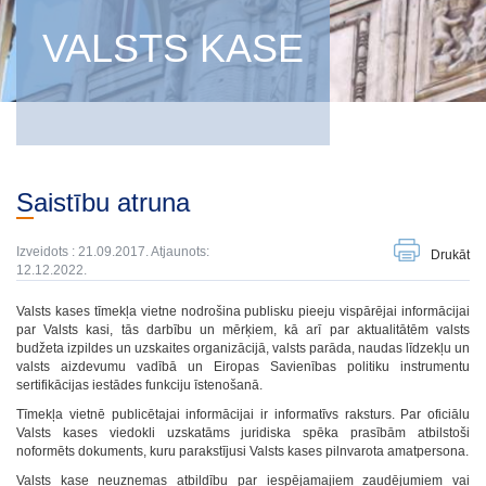
VALSTS KASE
Saistību atruna
Izveidots : 21.09.2017. Atjaunots:
Drukāt
12.12.2022.
Valsts kases tīmekļa vietne nodrošina publisku pieeju vispārējai informācijai
par Valsts kasi, tās darbību un mērķiem, kā arī par aktualitātēm valsts
budžeta izpildes un uzskaites organizācijā, valsts parāda, naudas līdzekļu un
valsts aizdevumu vadībā un Eiropas Savienības politiku instrumentu
sertifikācijas iestādes funkciju īstenošanā.
Tīmekļa vietnē publicētajai informācijai ir informatīvs raksturs. Par oficiālu
Valsts kases viedokli uzskatāms juridiska spēka prasībām atbilstoši
noformēts dokuments, kuru parakstījusi Valsts kases pilnvarota amatpersona.
Valsts kase neuzņemas atbildību par iespējamajiem zaudējumiem vai