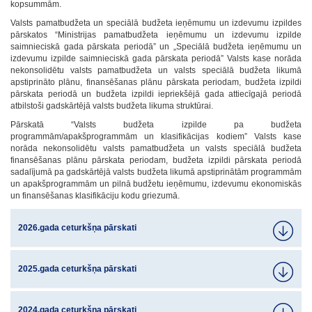
kopsummām.
Valsts pamatbudžeta un speciālā budžeta ieņēmumu un izdevumu izpildes
pārskatos “Ministrijas pamatbudžeta ieņēmumu un izdevumu izpilde
saimnieciskā gada pārskata periodā” un „Speciālā budžeta ieņēmumu un
izdevumu izpilde saimnieciskā gada pārskata periodā” Valsts kase norāda
nekonsolidētu valsts pamatbudžeta un valsts speciālā budžeta likumā
apstiprināto plānu, finansēšanas plānu pārskata periodam, budžeta izpildi
pārskata periodā un budžeta izpildi iepriekšējā gada attiecīgajā periodā
atbilstoši gadskārtējā valsts budžeta likuma struktūrai.
Pārskatā “Valsts budžeta izpilde pa budžeta
programmām/apakšprogrammām un klasifikācijas kodiem” Valsts kase
norāda nekonsolidētu valsts pamatbudžeta un valsts speciālā budžeta
finansēšanas plānu pārskata periodam, budžeta izpildi pārskata periodā
sadalījumā pa gadskārtējā valsts budžeta likumā apstiprinātām programmām
un apakšprogrammām un pilnā budžetu ieņēmumu, izdevumu ekonomiskās
un finansēšanas klasifikāciju kodu griezumā.
2026.gada ceturkšņa pārskati
2025.gada ceturkšņa pārskati
2024.gada ceturkšņa pārskati