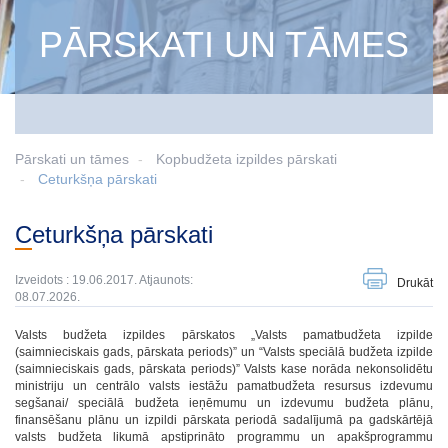
PĀRSKATI UN TĀMES
Pārskati un tāmes
Kopbudžeta izpildes pārskati
Ceturkšņa pārskati
Ceturkšņa pārskati
Izveidots : 19.06.2017. Atjaunots:
Drukāt
08.07.2026.
Valsts budžeta izpildes pārskatos „Valsts pamatbudžeta izpilde
(saimnieciskais gads, pārskata periods)” un “Valsts speciālā budžeta izpilde
(saimnieciskais gads, pārskata periods)” Valsts kase norāda nekonsolidētu
ministriju un centrālo valsts iestāžu pamatbudžeta resursus izdevumu
segšanai/ speciālā budžeta ieņēmumu un izdevumu budžeta plānu,
finansēšanu plānu un izpildi pārskata periodā sadalījumā pa gadskārtējā
valsts budžeta likumā apstiprināto programmu un apakšprogrammu