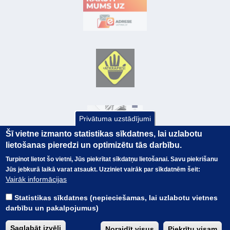
Privātuma uzstādījumi
Šī vietne izmanto statistikas sīkdatnes, lai uzlabotu
lietošanas pieredzi un optimizētu tās darbību.
Turpinot lietot šo vietni, Jūs piekrītat sīkdatņu lietošanai. Savu piekrišanu
Jūs jebkurā laikā varat atsaukt. Uzziniet vairāk par sīkdatnēm šeit:
© Valsts kase 2017
EK GRĀMATVEDĪBAS KURSS
Vairāk informācijas
SAITES
Visas tiesības
rezervētas.
SAISTĪBU ATRUNA
Statistikas sīkdatnes (nepieciešamas, lai uzlabotu vietnes
TERMINI
darbību un pakalpojumus)
KONTAKTI
BUJ
Saglabāt izvēli
Noraidīt visus
Piekrītu visam