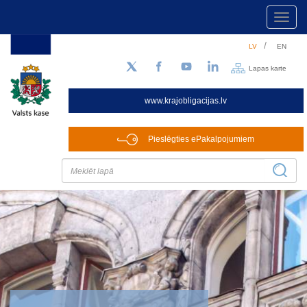
Toggl
navig
Pārlekt
LV
EN
uz
galveno
Lapas karte
Sekojiet mums Twitter
Facebook
YouTube
LinkedIn
saturu
www.krajobligacijas.lv
Pieslēgties ePakalpojumiem