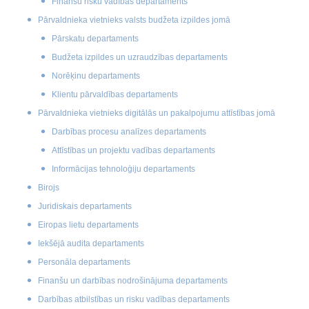
Finanšu risku vadības departaments
Pārvaldnieka vietnieks valsts budžeta izpildes jomā
Pārskatu departaments
Budžeta izpildes un uzraudzības departaments
Norēķinu departaments
Klientu pārvaldības departaments
Pārvaldnieka vietnieks digitālās un pakalpojumu attīstības jomā
Darbības procesu analīzes departaments
Attīstības un projektu vadības departaments
Informācijas tehnoloģiju departaments
Birojs
Juridiskais departaments
Eiropas lietu departaments
Iekšējā audita departaments
Personāla departaments
Finanšu un darbības nodrošinājuma departaments
Darbības atbilstības un risku vadības departaments