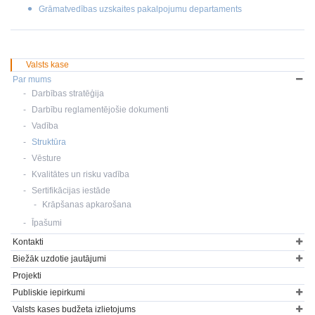
Grāmatvedības uzskaites pakalpojumu departaments
Valsts kase
Par mums
Darbības stratēģija
Darbību reglamentējošie dokumenti
Vadība
Struktūra
Vēsture
Kvalitātes un risku vadība
Sertifikācijas iestāde
Krāpšanas apkarošana
Īpašumi
Kontakti
Biežāk uzdotie jautājumi
Projekti
Publiskie iepirkumi
Valsts kases budžeta izlietojums